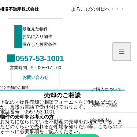
相澤不動産株式会社
よろこびの明日へ・・・
最近見た物件
最近見た物件
お気に入り物件
お気に入り物件
保存した検索条件
保存した検索条件
0557-53-1001
ホーム／お知らせ
営業時間 9：00〜17：00
物件を検索する
お問い合わせ
HOME
売却のご相談
売買戸建て
ご購入について
売却のご相談
下記の＜物件売却ご相談フォーム＞をご利用いただく
売買土地
売却のご相談
か、直接お電話で受け付けております。
電話番号 0557-53-1001
物件の売却をお考えの方
売買マンション
会社案内
お持ちになられている不動産の売却をお考えている、ま
たどのくらいで売れるか相場を知りたい等、こちらのフ
ォームに必要事項をご記入ください。
売買一棟ビル