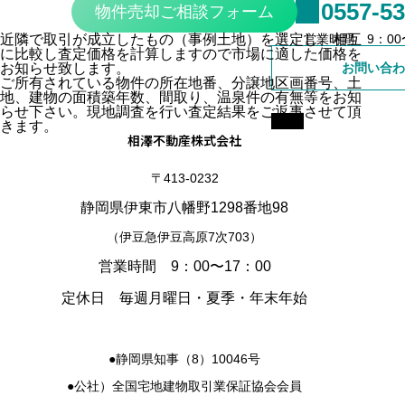
0557-53
物件売却ご相談フォーム
売買事業用
営業時間 9：00〜
近隣で取引が成立したもの（事例土地）を選定し、相互
に比較し査定価格を計算しますので市場に適した価格を
お問い合わ
お知らせ致します。
賃貸戸建て
ご所有されている物件の所在地番、分譲地区画番号、土
地、建物の面積築年数、間取り、温泉件の有無等をお知
らせ下さい。現地調査を行い査定結果をご返事させて頂
賃貸マンション
きます。
相澤不動産株式会社
賃貸事業用
〒413-0232
静岡県伊東市八幡野1298番地98
（伊豆急伊豆高原7次703）
営業時間 9：00〜17：00
定休日 毎週月曜日・夏季・年末年始
●静岡県知事（8）10046号
●公社）全国宅地建物取引業保証協会会員