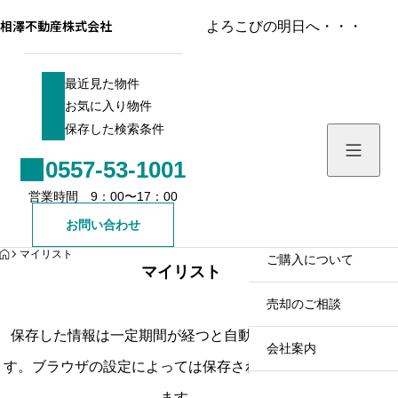
相澤不動産株式会社
よろこびの明日へ・・・
最近見た物件
最近見た物件
お気に入り物件
お気に入り物件
保存した検索条件
保存した検索条件
0557-53-1001
ホーム／お知らせ
営業時間 9：00〜17：00
物件を検索する
お問い合わせ
HOME
マイリスト
売買戸建て
ご購入について
マイリスト
売買土地
売却のご相談
保存した情報は一定期間が経つと自動的に削除されま
売買マンション
会社案内
す。ブラウザの設定によっては保存されない場合があり
売買一棟ビル
ます。