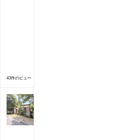
便
利
な
戸
建
て
５
S
L
D
K
43件のビュー
N
o
0
0
0
5
自