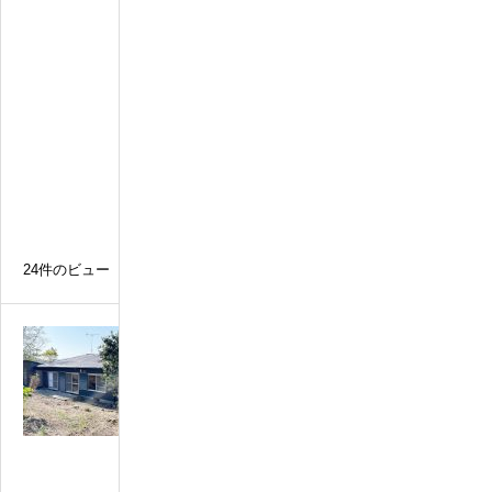
然
豊
か
な
別
荘
地
の
戸
建
て
24件のビュー
N
o
0
0
3
0
リ