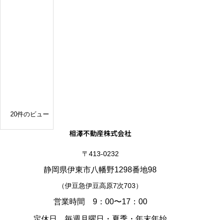
フ
ォ
ー
ム
済
み
の
平
屋
建
20件のビュー
相澤不動産株式会社
〒413-0232
静岡県伊東市八幡野1298番地98
（伊豆急伊豆高原7次703）
営業時間 9：00〜17：00
定休日 毎週月曜日・夏季・年末年始