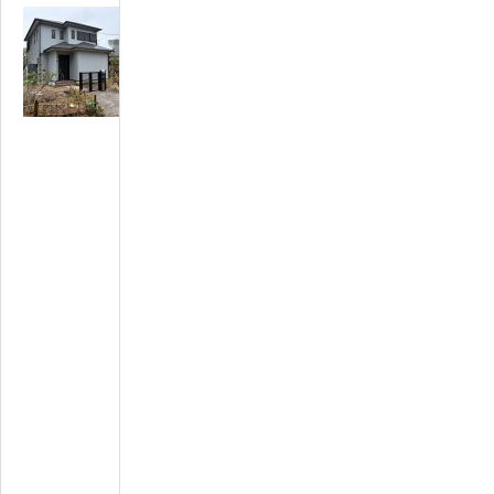
N
o
0
0
0
3
※
商
談
中
※
リ
フ
ォ
ー
ム
済
み
生
活