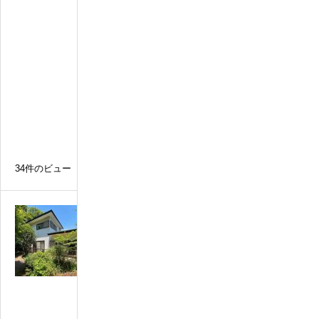
然
豊
か
な
温
泉
付
き
別
荘
34件のビュー
N
o
0
0
2
5
自