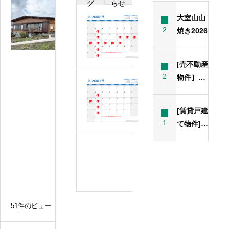
グ
らせ
N
o
大室山山
８
0
2
焼き2026
月
0
の
1
8
定
[売不動産
伊
休
2
物件］バ
豆
７
日
ス停・ク
高
月
リニック
原
[賃貸戸建
の
近くの眺
の
1
て物件]お
定
中
望戸建て
住まいに
休
心
投稿サン
6
セカンド
桜
日
プル3
月
並
ハウスに
木
の
丁度良い
近
定
広さと間
く
休
取り
51件のビュー
日