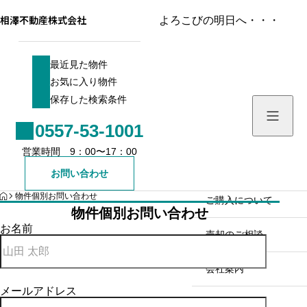
相澤不動産株式会社
よろこびの明日へ・・・
最近見た物件
最近見た物件
お気に入り物件
お気に入り物件
保存した検索条件
保存した検索条件
0557-53-1001
ホーム／お知らせ
営業時間 9：00〜17：00
物件を検索する
お問い合わせ
HOME
物件個別お問い合わせ
売買戸建て
ご購入について
物件個別お問い合わせ
お名前
売買土地
売却のご相談
売買マンション
会社案内
メールアドレス
売買一棟ビル