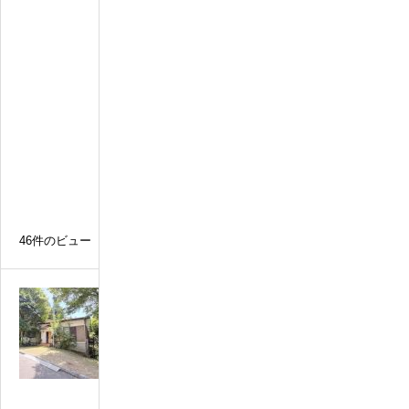
活
便
利
な
戸
建
て
５
S
L
D
K
46件のビュー
N
o
0
0
0
5