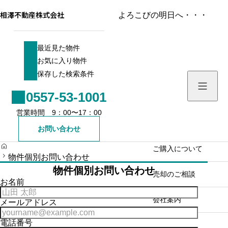
相澤不動産株式会社
よろこびの明日へ・・・
最近見た物件
最近見た物件
お気に入り物件
お気に入り物件
保存した検索条件
保存した検索条件
0557-53-1001
ホーム／お知らせ
営業時間 9：00〜17：00
物件を検索する
お問い合わせ
H
売買戸建て
ご購入について
O
物件個別お問い合わせ
M
物件個別お問い合わせ
E
売買土地
売却のご相談
お名前
売買マンション
会社案内
メールアドレス
電話番号
売買一棟ビル