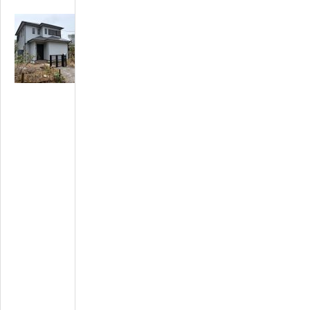
N
o
0
0
0
3
※
商
談
中
※
リ
フ
ォ
ー
ム
済
み
生