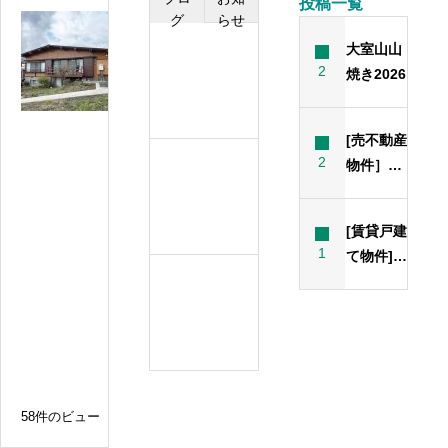
投稿一覧
グ
らせ
N
o
大室山山
８
0
2
焼き2026
月
0
の
1
定
8
[売不動産
伊
休
2
物件］バ
７
豆
日
ス停・ク
月
高
リニック
原
の
[賃貸戸建
近くの眺
の
定
1
て物件]お
中
望戸建て
休
住まいに
心
6
投稿サン
日
セカンド
桜
月
プル3
並
ハウスに
の
木
丁度良い
定
近
広さと間
休
く
取り
日
58件のビュー