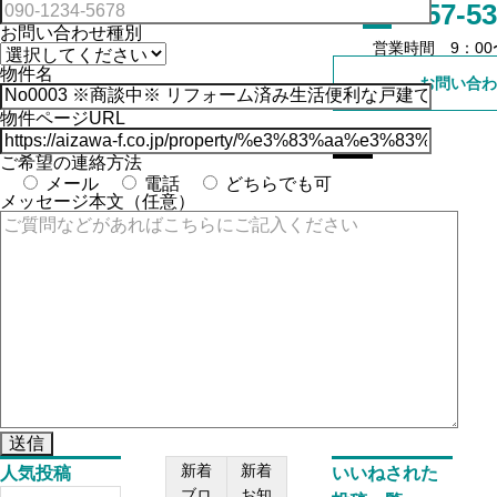
0557-53
お問い合わせ種別
売買事業用
営業時間 9：00〜
物件名
お問い合わ
賃貸戸建て
物件ページURL
賃貸マンション
ご希望の連絡方法
メール
電話
どちらでも可
メッセージ本文（任意）
賃貸事業用
新着
新着
人気投稿
いいねされた
ブロ
お知