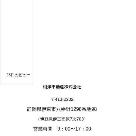
リ
フ
ォ
ー
ム
済
み
の
平
屋
建
23件のビュー
相澤不動産株式会社
〒413-0232
静岡県伊東市八幡野1298番地98
（伊豆急伊豆高原7次703）
営業時間 9：00〜17：00