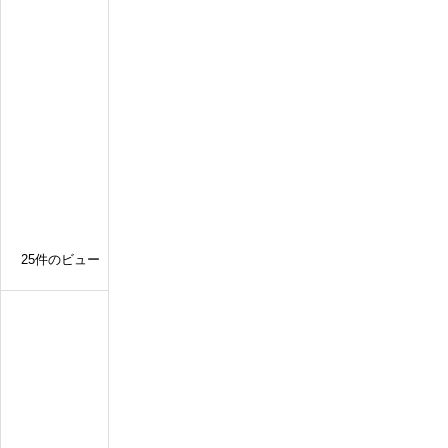
然
豊
か
な
別
荘
地
の
戸
建
て
25件のビュー
N
o
0
0
3
0