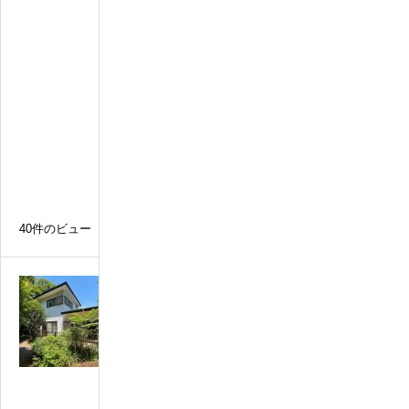
自
然
豊
か
な
温
泉
付
き
別
荘
40件のビュー
N
o
0
0
2
5
自