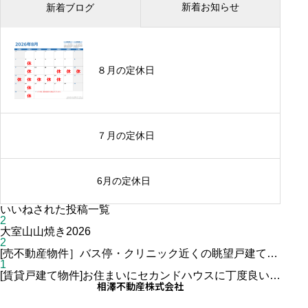
新着お知らせ
新着ブログ
８月の定休日
７月の定休日
6月の定休日
いいねされた投稿一覧
2
大室山山焼き2026
2
[売不動産物件］バス停・クリニック近くの眺望戸建て投
稿サンプル3
1
[賃貸戸建て物件]お住まいにセカンドハウスに丁度良い広
相澤不動産株式会社
さと間取り