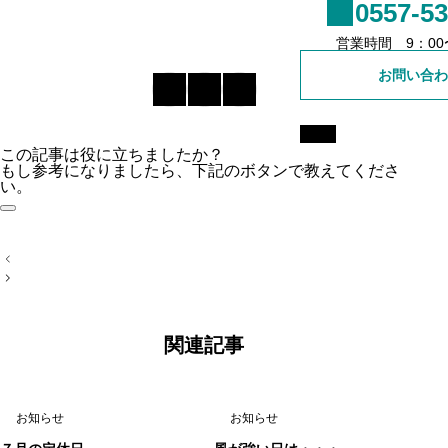
0557-53
売買事業用
営業時間 9：00〜
お問い合わ
賃貸戸建て
賃貸マンション
この記事は役に立ちましたか？
もし参考になりましたら、下記のボタンで教えてくださ
賃貸事業用
い。
投
稿
ナ
ビ
ゲ
ー
関連記事
シ
ョ
ン
お知らせ
お知らせ