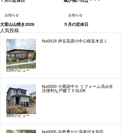
７月の定休日
風が強い日は・・・
お知らせ
お知らせ
大室山山焼き2026
５月の定休日
人気投稿
No0018 伊豆高原の中心桜並木近く
53件のビュー
No0003 ※商談中※ リフォーム済み生
活便利な戸建て５SLDK
48件のビュー
No0005 自然豊かな温泉付き別荘