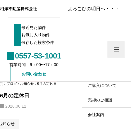
相澤不動産株式会社
よろこびの明日へ・・・
最近見た物件
最近見た物件
お気に入り物件
お気に入り物件
保存した検索条件
保存した検索条件
0557-53-1001
ホーム／お知らせ
営業時間 9：00〜17：00
物件を検索する
お問い合わせ
HOME
ブログ
お知らせ
6月の定休日
売買戸建て
ご購入について
6月の定休日
売買土地
売却のご相談
2026.06.12
売買マンション
会社案内
お知らせ
売買一棟ビル