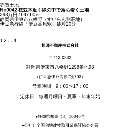
売買土地
No0042 桜並木近く緑の中で落ち着く土地
398
万円
/ 647.00
㎡
静岡県伊東市八幡野（すいらん別荘地）
伊豆急行線「伊豆高原駅」徒歩20分
投
1
2
…
4
相澤不動産株式会社
稿
の
ペ
〒413-0232
ー
ジ
静岡県伊東市八幡野1298番地98
送
り
（伊豆急伊豆高原7次703）
営業時間 9：00〜17：00
定休日 毎週月曜日・夏季・年末年始
●静岡県知事（8）10046号
●公社）全国宅地建物取引業保証協会会員