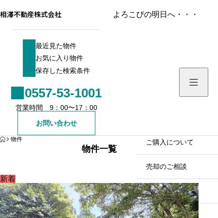
相澤不動産株式会社
よろこびの明日へ・・・
最近見た物件
最近見た物件
お気に入り物件
お気に入り物件
保存した検索条件
保存した検索条件
0557-53-1001
ホーム／お知らせ
営業時間 9：00〜17：00
物件を検索する
お問い合わせ
HOME
物件
売買戸建て
ご購入について
物件一覧
売買土地
売却のご相談
新着
売買マンション
会社案内
売買一棟ビル