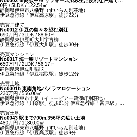
No0003 ※商談中※ リフォーム済み生活便利な戸建て５
SLDK
0
円
/ 5LDK / 122.54
㎡
静岡県伊東市八幡野（すいらん別荘地）
伊豆急行線「伊豆高原駅」徒歩22分
売買戸建て
No0012 伊豆の島々を望む別荘
690
万円
/ 3LDK / 88.60
㎡
静岡県東伊豆町大川字青柳
伊豆急行線「伊豆大川駅」徒歩30分
売買マンション
No0017 海一望リゾートマンション
650
万円
/ 2LDK / 56.17
㎡
静岡県東伊豆町稲取
伊豆急行線「伊豆稲取駅」徒歩12分
売買土地
No0001b 東南角地パノラマロケーション
230
万円
/ 556.00
㎡
静岡県伊東市十足（イトーピア一碧湖畔別荘地）
伊豆急行線「川奈駅」徒歩61分 伊豆急行線「富戸駅」徒
歩55分
売買土地
No0043 駅まで700m,356坪の広い土地
480
万円
/ 1180.00
㎡
静岡県伊東市八幡野（すいらん別荘地）
伊豆急行線「伊豆高原駅」徒歩9分