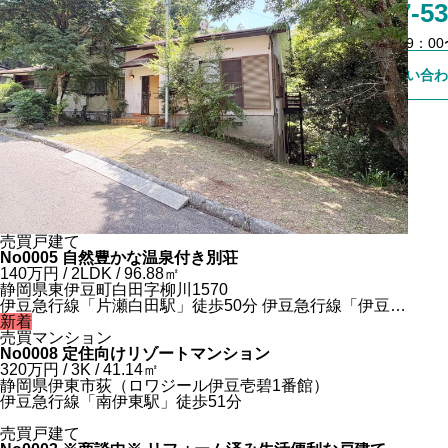
0557-53
売買事業用
営業時間 9：00〜
お問い合わ
賃貸戸建て
賃貸マンション
賃貸事業用
売買戸建て
No0005 自然豊かな温泉付き別荘
140
万円
/ 2LDK / 96.88
㎡
静岡県東伊豆町白田字柳川1570
伊豆急行線「片瀬白田駅」徒歩50分 伊豆急行線「伊豆稲
取駅」徒歩75分
新着
売買マンション
No0008 定住向けリゾートマンション
320
万円
/ 3K / 41.14
㎡
静岡県伊東市荻（ロワジール伊豆壱碧1番館）
伊豆急行線「南伊東駅」徒歩51分
売買戸建て